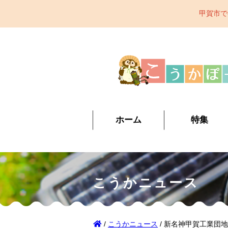
甲賀市で行われているイベント、観光スポッ
ホーム
特集
こうかニュース
/
こうかニュース
/ 新名神甲賀工業団