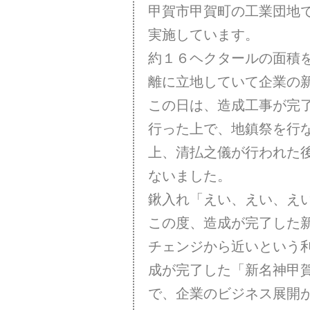
甲賀市甲賀町の工業団地
実施しています。
約１６ヘクタールの面積
離に立地していて企業の
この日は、造成工事が完
行った上で、地鎮祭を行
上、清払之儀が行われた
ないました。
鍬入れ「えい、えい、え
この度、造成が完了した
チェンジから近いという
成が完了した「新名神甲
で、企業のビジネス展開