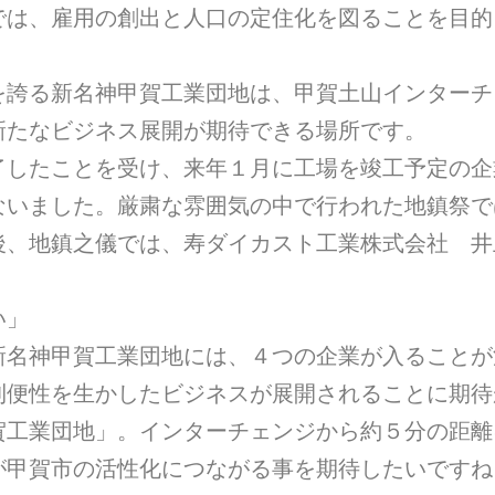
では、雇用の創出と人口の定住化を図ることを目的
を誇る新名神甲賀工業団地は、甲賀土山インターチ
新たなビジネス展開が期待できる場所です。
了したことを受け、来年１月に工場を竣工予定の企
ないました。厳粛な雰囲気の中で行われた地鎮祭で
後、地鎮之儀では、寿ダイカスト工業株式会社 井
い」
新名神甲賀工業団地には、４つの企業が入ることが
利便性を生かしたビジネスが展開されることに期待
賀工業団地」。インターチェンジから約５分の距離
が甲賀市の活性化につながる事を期待したいですね