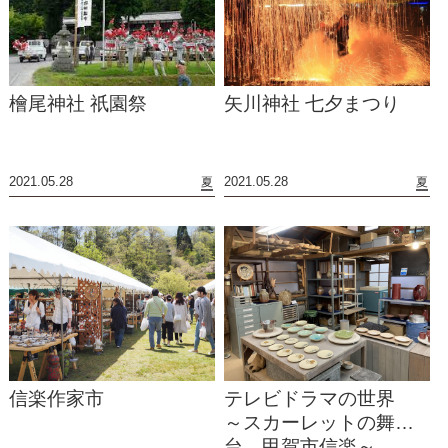
檜尾神社 祇園祭
矢川神社 七夕まつり
2021.05.28
2021.05.28
夏
夏
信楽作家市
テレビドラマの世界
～スカーレットの舞
台 甲賀市信楽～