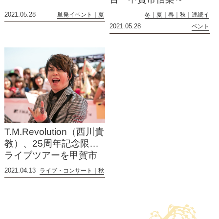
2021.05.28
単発イベント
夏
冬
夏
春
秋
連続イ
2021.05.28
ベント
T.M.Revolution（西川貴
教）、25周年記念限定
ライブツアーを甲賀市
で開催！
2021.04.13
ライブ・コンサート
秋