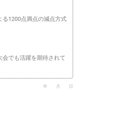
1200点満点の減点方式
大会でも活躍を期待されて
年 月 日