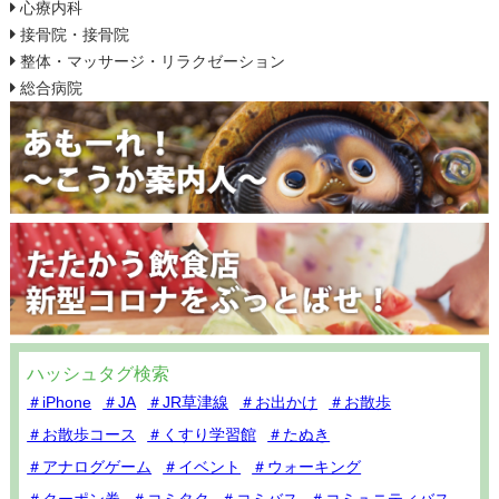
心療内科
接骨院・接骨院
整体・マッサージ・リラクゼーション
総合病院
ハッシュタグ検索
＃iPhone
＃JA
＃JR草津線
＃お出かけ
＃お散歩
＃お散歩コース
＃くすり学習館
＃たぬき
＃アナログゲーム
＃イベント
＃ウォーキング