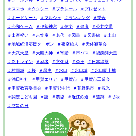
＃クーポン券
＃コミタク
＃コミバス
＃コミュニティバス
＃スマホ
＃タクシー
＃プラレール
＃プレゼント
＃ボードゲーム
＃マルシェ
＃ランキング
＃乗合
＃令和ゲーム
＃伊勢神宮
＃信楽
＃健康
＃公共交通
＃出産祝い
＃吉笑庵
＃名代
＃図書
＃図書館
＃土山
＃地域経済応援クーポン
＃夜空旅人
＃天体観望会
＃天武天皇
＃天照大神
＃寄贈
＃市バス
＃後醍醐天皇
＃忍トレイン
＃忍者
＃文化財
＃斎王
＃日本緑茶
＃村雨城
＃桜
＃歴史
＃水口
＃水口城
＃水口岡山城
＃油日神社
＃甲賀エリア
＃甲賀市
＃甲賀市工業会
＃甲賀教育委員会
＃甲賀郡中惣
＃花野果市
＃観光
＃認定こども園
＃謎
＃農協
＃近江鉄道
＃遺跡
＃防災
＃防災の日