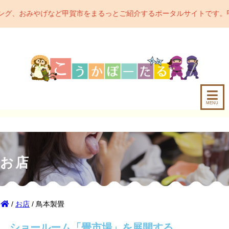
賀市をまるっとご紹介するポータルサイトです。甲賀市の魅力をどんど
MENU
お店
/
お店
/ 鳥本製畳
ショールーム「畳市場」を展開する