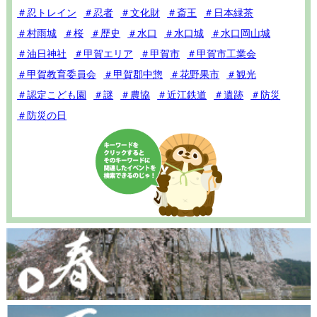
＃忍トレイン
＃忍者
＃文化財
＃斎王
＃日本緑茶
＃村雨城
＃桜
＃歴史
＃水口
＃水口城
＃水口岡山城
＃油日神社
＃甲賀エリア
＃甲賀市
＃甲賀市工業会
＃甲賀教育委員会
＃甲賀郡中惣
＃花野果市
＃観光
＃認定こども園
＃謎
＃農協
＃近江鉄道
＃遺跡
＃防災
＃防災の日