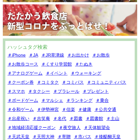
ハッシュタグ検索
＃iPhone
＃JA
＃JR草津線
＃お出かけ
＃お散歩
＃お散歩コース
＃くすり学習館
＃たぬき
＃アナログゲーム
＃イベント
＃ウォーキング
＃クーポン券
＃コミタク
＃コミバス
＃コミュニティバス
＃スマホ
＃タクシー
＃プラレール
＃プレゼント
＃ボードゲーム
＃マルシェ
＃ランキング
＃乗合
＃令和ゲーム
＃伊勢神宮
＃信楽
＃健康
＃公共交通
＃出産祝い
＃吉笑庵
＃名代
＃図書
＃図書館
＃土山
＃地域経済応援クーポン
＃夜空旅人
＃天体観望会
＃天武天皇
＃天照大神
＃寄贈
＃市バス
＃後醍醐天皇