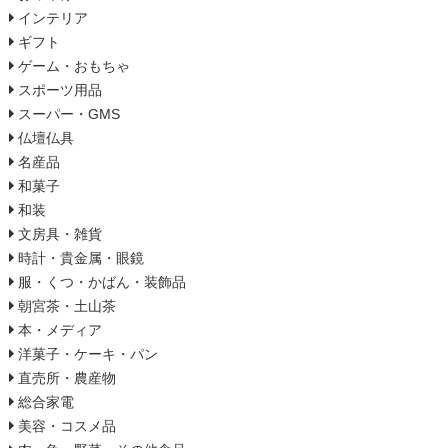
インテリア
ギフト
ゲーム・おもちゃ
スポーツ用品
スーパー・GMS
仏壇仏具
名産品
和菓子
和装
文房具・雑貨
時計・貴金属・眼鏡
服・くつ・かばん・装飾品
朝宮茶・土山茶
本・メディア
洋菓子・ケーキ・パン
直売所・農産物
総合家電
美容・コスメ品