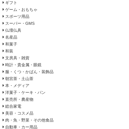
ギフト
ゲーム・おもちゃ
スポーツ用品
スーパー・GMS
仏壇仏具
名産品
和菓子
和装
文房具・雑貨
時計・貴金属・眼鏡
服・くつ・かばん・装飾品
朝宮茶・土山茶
本・メディア
洋菓子・ケーキ・パン
直売所・農産物
総合家電
美容・コスメ品
肉・魚・野菜・その他食品
自動車・カー用品