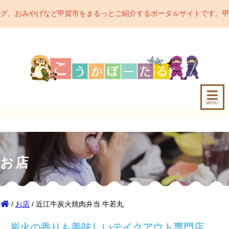
賀市をまるっとご紹介するポータルサイトです。甲賀市の魅力をどんど
MENU
お店
/
お店
/ 近江牛炭火焼肉弁当 牛若丸
炭火の香りも美味しいテイクアウト専門店