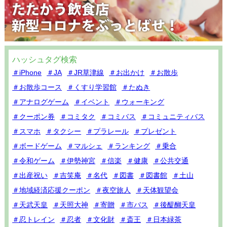
ハッシュタグ検索
＃iPhone
＃JA
＃JR草津線
＃お出かけ
＃お散歩
＃お散歩コース
＃くすり学習館
＃たぬき
＃アナログゲーム
＃イベント
＃ウォーキング
＃クーポン券
＃コミタク
＃コミバス
＃コミュニティバス
＃スマホ
＃タクシー
＃プラレール
＃プレゼント
＃ボードゲーム
＃マルシェ
＃ランキング
＃乗合
＃令和ゲーム
＃伊勢神宮
＃信楽
＃健康
＃公共交通
＃出産祝い
＃吉笑庵
＃名代
＃図書
＃図書館
＃土山
＃地域経済応援クーポン
＃夜空旅人
＃天体観望会
＃天武天皇
＃天照大神
＃寄贈
＃市バス
＃後醍醐天皇
＃忍トレイン
＃忍者
＃文化財
＃斎王
＃日本緑茶