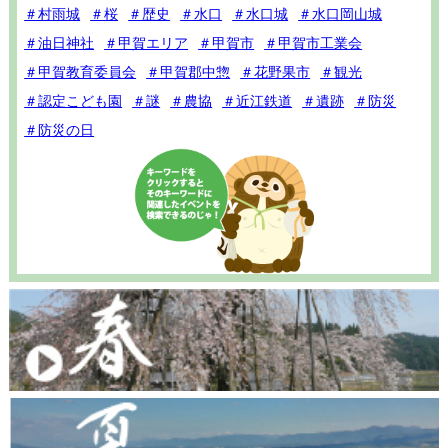
＃村雨城
＃桜
＃歴史
＃水口
＃水口城
＃水口岡山城
＃油日神社
＃甲賀エリア
＃甲賀市
＃甲賀市工業会
＃甲賀教育委員会
＃甲賀郡中惣
＃花野果市
＃観光
＃認定こども園
＃謎
＃農協
＃近江鉄道
＃遺跡
＃防災
＃防災の日