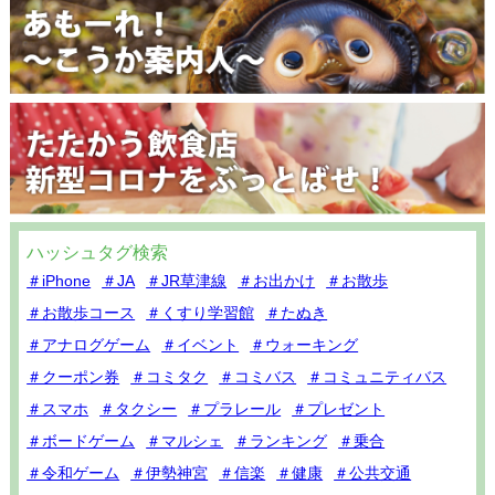
ハッシュタグ検索
＃iPhone
＃JA
＃JR草津線
＃お出かけ
＃お散歩
＃お散歩コース
＃くすり学習館
＃たぬき
＃アナログゲーム
＃イベント
＃ウォーキング
＃クーポン券
＃コミタク
＃コミバス
＃コミュニティバス
＃スマホ
＃タクシー
＃プラレール
＃プレゼント
＃ボードゲーム
＃マルシェ
＃ランキング
＃乗合
＃令和ゲーム
＃伊勢神宮
＃信楽
＃健康
＃公共交通