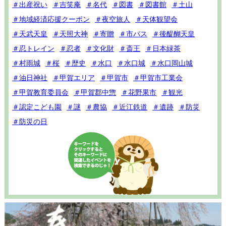
＃出産祝い
＃吉笑庵
＃名代
＃図書
＃図書館
＃土山
＃地域経済応援クーポン
＃夜空旅人
＃天体観望会
＃天武天皇
＃天照大神
＃寄贈
＃市バス
＃後醍醐天皇
＃忍トレイン
＃忍者
＃文化財
＃斎王
＃日本緑茶
＃村雨城
＃桜
＃歴史
＃水口
＃水口城
＃水口岡山城
＃油日神社
＃甲賀エリア
＃甲賀市
＃甲賀市工業会
＃甲賀教育委員会
＃甲賀郡中惣
＃花野果市
＃観光
＃認定こども園
＃謎
＃農協
＃近江鉄道
＃遺跡
＃防災
＃防災の日