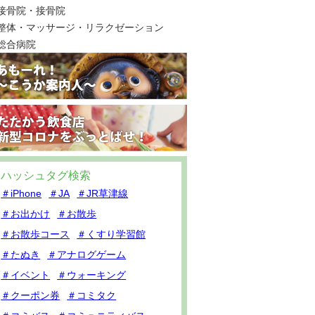
接骨院・接骨院
整体・マッサージ・リラクゼーション
総合病院
ハッシュタグ検索
＃iPhone
＃JA
＃JR草津線
＃お出かけ
＃お散歩
＃お散歩コース
＃くすり学習館
＃たぬき
＃アナログゲーム
＃イベント
＃ウォーキング
＃クーポン券
＃コミタク