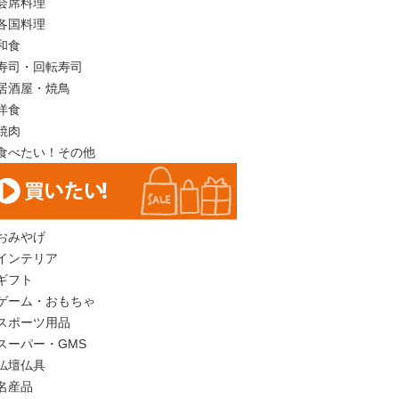
会席料理
各国料理
和食
寿司・回転寿司
居酒屋・焼鳥
洋食
焼肉
食べたい！その他
おみやげ
インテリア
ギフト
ゲーム・おもちゃ
スポーツ用品
スーパー・GMS
仏壇仏具
名産品