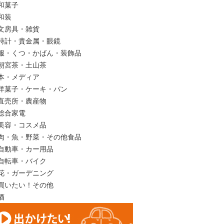
和菓子
和装
文房具・雑貨
時計・貴金属・眼鏡
服・くつ・かばん・装飾品
朝宮茶・土山茶
本・メディア
洋菓子・ケーキ・パン
直売所・農産物
総合家電
美容・コスメ品
肉・魚・野菜・その他食品
自動車・カー用品
自転車・バイク
花・ガーデニング
買いたい！その他
酒