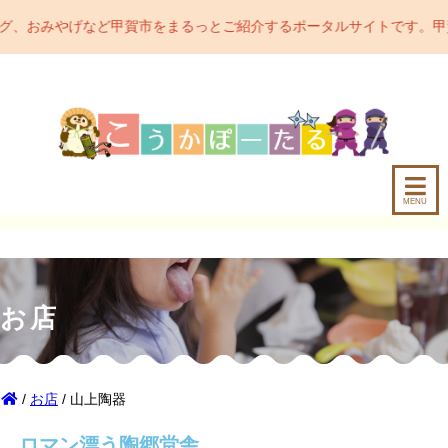
賀市をまるっとご紹介するポータルサイトです。甲賀市の魅力をどんど
MENU
お店
/
お店
/ 山上陶器
ロマン漂う陶郷堂舎