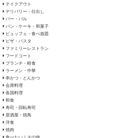
テイクアウト
デリバリー・仕出し
バー・バル
パン・ケーキ・和菓子
ビュッフェ・食べ放題
ピザ・パスタ
ファミリーレストラン
フードコート
ブランチ・軽食
ラーメン・中華
串かつ・とんかつ
会席料理
各国料理
和食
寿司・回転寿司
居酒屋・焼鳥
洋食
焼肉
食べたい！その他