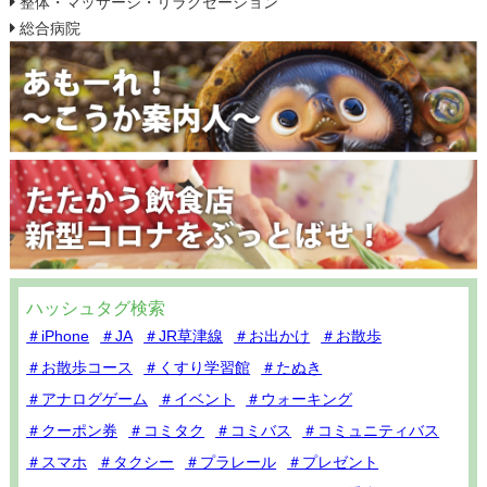
整体・マッサージ・リラクゼーション
総合病院
ハッシュタグ検索
＃iPhone
＃JA
＃JR草津線
＃お出かけ
＃お散歩
＃お散歩コース
＃くすり学習館
＃たぬき
＃アナログゲーム
＃イベント
＃ウォーキング
＃クーポン券
＃コミタク
＃コミバス
＃コミュニティバス
＃スマホ
＃タクシー
＃プラレール
＃プレゼント