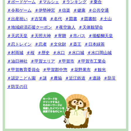
＃ボードゲーム
＃マルシェ
＃ランキング
＃乗合
＃令和ゲーム
＃伊勢神宮
＃信楽
＃健康
＃公共交通
＃出産祝い
＃吉笑庵
＃名代
＃図書
＃図書館
＃土山
＃地域経済応援クーポン
＃夜空旅人
＃天体観望会
＃天武天皇
＃天照大神
＃寄贈
＃市バス
＃後醍醐天皇
＃忍トレイン
＃忍者
＃文化財
＃斎王
＃日本緑茶
＃村雨城
＃桜
＃歴史
＃水口
＃水口城
＃水口岡山城
＃油日神社
＃甲賀エリア
＃甲賀市
＃甲賀市工業会
＃甲賀教育委員会
＃甲賀郡中惣
＃花野果市
＃観光
＃認定こども園
＃謎
＃農協
＃近江鉄道
＃遺跡
＃防災
＃防災の日