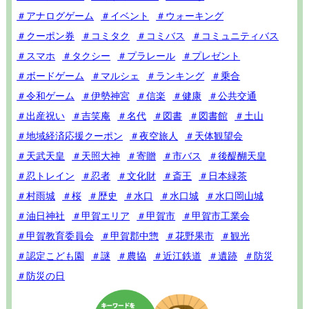
＃アナログゲーム
＃イベント
＃ウォーキング
＃クーポン券
＃コミタク
＃コミバス
＃コミュニティバス
＃スマホ
＃タクシー
＃プラレール
＃プレゼント
＃ボードゲーム
＃マルシェ
＃ランキング
＃乗合
＃令和ゲーム
＃伊勢神宮
＃信楽
＃健康
＃公共交通
＃出産祝い
＃吉笑庵
＃名代
＃図書
＃図書館
＃土山
＃地域経済応援クーポン
＃夜空旅人
＃天体観望会
＃天武天皇
＃天照大神
＃寄贈
＃市バス
＃後醍醐天皇
＃忍トレイン
＃忍者
＃文化財
＃斎王
＃日本緑茶
＃村雨城
＃桜
＃歴史
＃水口
＃水口城
＃水口岡山城
＃油日神社
＃甲賀エリア
＃甲賀市
＃甲賀市工業会
＃甲賀教育委員会
＃甲賀郡中惣
＃花野果市
＃観光
＃認定こども園
＃謎
＃農協
＃近江鉄道
＃遺跡
＃防災
＃防災の日