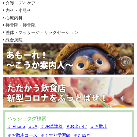
介護・デイケア
内科・小児科
心療内科
接骨院・接骨院
整体・マッサージ・リラクゼーション
総合病院
ハッシュタグ検索
＃iPhone
＃JA
＃JR草津線
＃お出かけ
＃お散歩
＃お散歩コース
＃くすり学習館
＃たぬき