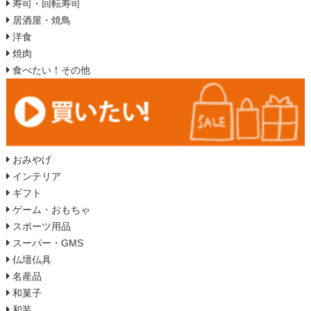
寿司・回転寿司
居酒屋・焼鳥
洋食
焼肉
食べたい！その他
おみやげ
インテリア
ギフト
ゲーム・おもちゃ
スポーツ用品
スーパー・GMS
仏壇仏具
名産品
和菓子
和装