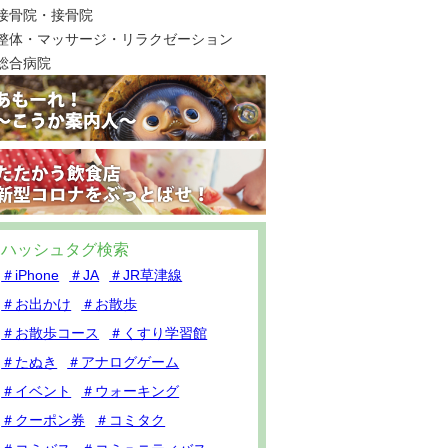
接骨院・接骨院
整体・マッサージ・リラクゼーション
総合病院
ハッシュタグ検索
＃iPhone
＃JA
＃JR草津線
＃お出かけ
＃お散歩
＃お散歩コース
＃くすり学習館
＃たぬき
＃アナログゲーム
＃イベント
＃ウォーキング
＃クーポン券
＃コミタク