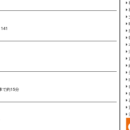
141
車で約15分
0