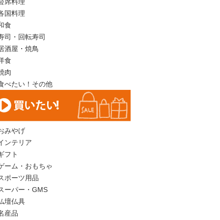
会席料理
各国料理
和食
寿司・回転寿司
居酒屋・焼鳥
洋食
焼肉
食べたい！その他
おみやげ
インテリア
ギフト
ゲーム・おもちゃ
スポーツ用品
スーパー・GMS
仏壇仏具
名産品