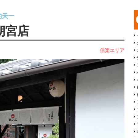
的天一
朝宮店
信楽エリア