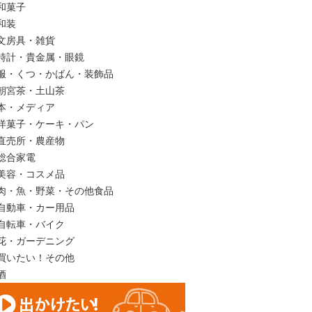
和菓子
和装
文房具・雑貨
時計・貴金属・眼鏡
服・くつ・かばん・装飾品
朝宮茶・土山茶
本・メディア
洋菓子・ケーキ・パン
直売所・農産物
総合家電
美容・コスメ品
肉・魚・野菜・その他食品
自動車・カー用品
自転車・バイク
花・ガーデニング
買いたい！その他
酒