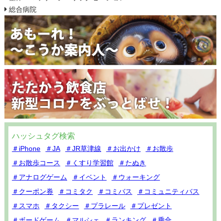
総合病院
ハッシュタグ検索
＃iPhone
＃JA
＃JR草津線
＃お出かけ
＃お散歩
＃お散歩コース
＃くすり学習館
＃たぬき
＃アナログゲーム
＃イベント
＃ウォーキング
＃クーポン券
＃コミタク
＃コミバス
＃コミュニティバス
＃スマホ
＃タクシー
＃プラレール
＃プレゼント
＃ボードゲーム
＃マルシェ
＃ランキング
＃乗合