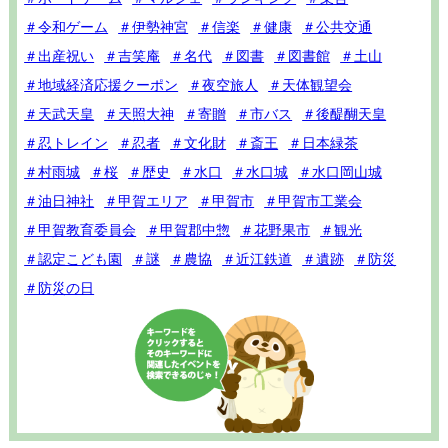
＃令和ゲーム
＃伊勢神宮
＃信楽
＃健康
＃公共交通
＃出産祝い
＃吉笑庵
＃名代
＃図書
＃図書館
＃土山
＃地域経済応援クーポン
＃夜空旅人
＃天体観望会
＃天武天皇
＃天照大神
＃寄贈
＃市バス
＃後醍醐天皇
＃忍トレイン
＃忍者
＃文化財
＃斎王
＃日本緑茶
＃村雨城
＃桜
＃歴史
＃水口
＃水口城
＃水口岡山城
＃油日神社
＃甲賀エリア
＃甲賀市
＃甲賀市工業会
＃甲賀教育委員会
＃甲賀郡中惣
＃花野果市
＃観光
＃認定こども園
＃謎
＃農協
＃近江鉄道
＃遺跡
＃防災
＃防災の日