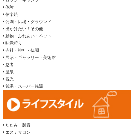
ロッジ・キャンプ
体験
信楽焼
公園・広場・グラウンド
出かけたい！その他
動物・ふれあい・ペット
味覚狩り
寺社・神社・仏閣
展示・ギャラリー・美術館
忍者
温泉
観光
銭湯・スーパー銭湯
たたみ・製畳
エステサロン