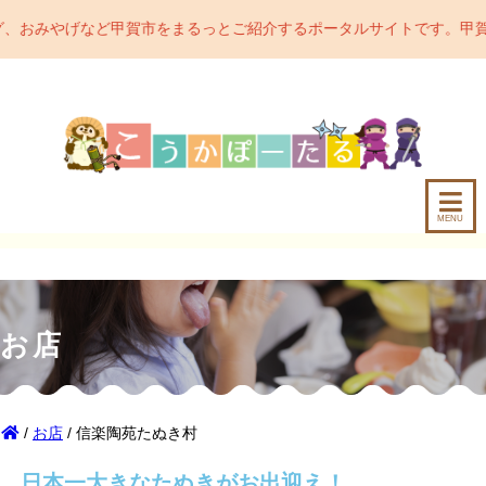
賀市をまるっとご紹介するポータルサイトです。甲賀市の魅力をどんどん
MENU
お店
/
お店
/ 信楽陶苑たぬき村
日本一大きなたぬきがお出迎え！