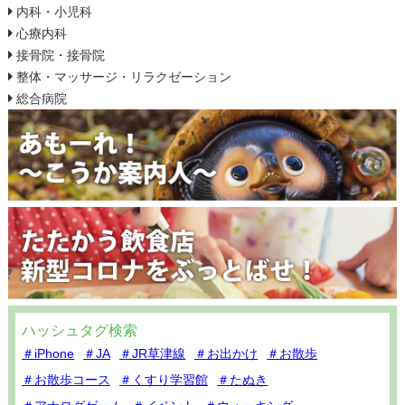
内科・小児科
心療内科
接骨院・接骨院
整体・マッサージ・リラクゼーション
総合病院
ハッシュタグ検索
＃iPhone
＃JA
＃JR草津線
＃お出かけ
＃お散歩
＃お散歩コース
＃くすり学習館
＃たぬき