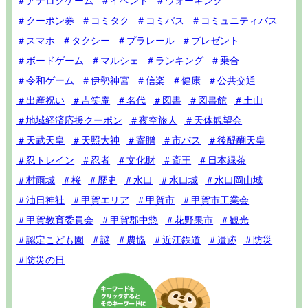
＃アナログゲーム
＃イベント
＃ウォーキング
＃クーポン券
＃コミタク
＃コミバス
＃コミュニティバス
＃スマホ
＃タクシー
＃プラレール
＃プレゼント
＃ボードゲーム
＃マルシェ
＃ランキング
＃乗合
＃令和ゲーム
＃伊勢神宮
＃信楽
＃健康
＃公共交通
＃出産祝い
＃吉笑庵
＃名代
＃図書
＃図書館
＃土山
＃地域経済応援クーポン
＃夜空旅人
＃天体観望会
＃天武天皇
＃天照大神
＃寄贈
＃市バス
＃後醍醐天皇
＃忍トレイン
＃忍者
＃文化財
＃斎王
＃日本緑茶
＃村雨城
＃桜
＃歴史
＃水口
＃水口城
＃水口岡山城
＃油日神社
＃甲賀エリア
＃甲賀市
＃甲賀市工業会
＃甲賀教育委員会
＃甲賀郡中惣
＃花野果市
＃観光
＃認定こども園
＃謎
＃農協
＃近江鉄道
＃遺跡
＃防災
＃防災の日