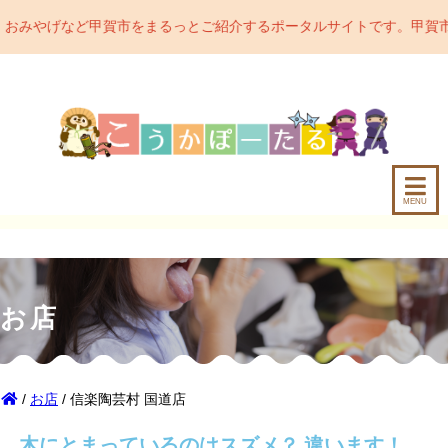
をまるっとご紹介するポータルサイトです。甲賀市の魅力をどんどん発
MENU
お店
/
お店
/ 信楽陶芸村 国道店
木にとまっているのはスズメ？ 違います！