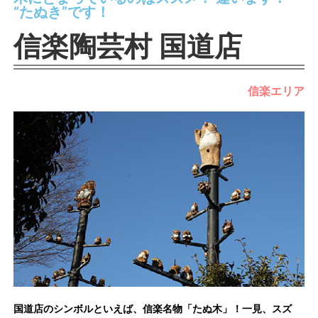
“たぬき”です！
信楽陶芸村 国道店
信楽エリア
国道店のシンボルといえば、信楽名物「たぬ木」！一見、スズ