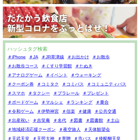
ハッシュタグ検索
＃iPhone
＃JA
＃JR草津線
＃お出かけ
＃お散歩
＃お散歩コース
＃くすり学習館
＃たぬき
＃アナログゲーム
＃イベント
＃ウォーキング
＃クーポン券
＃コミタク
＃コミバス
＃コミュニティバス
＃スマホ
＃タクシー
＃プラレール
＃プレゼント
＃ボードゲーム
＃マルシェ
＃ランキング
＃乗合
＃令和ゲーム
＃伊勢神宮
＃信楽
＃健康
＃公共交通
＃出産祝い
＃吉笑庵
＃名代
＃図書
＃図書館
＃土山
＃地域経済応援クーポン
＃夜空旅人
＃天体観望会
＃天武天皇
＃天照大神
＃寄贈
＃市バス
＃後醍醐天皇