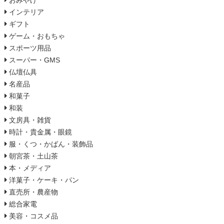
おみやげ
インテリア
ギフト
ゲーム・おもちゃ
スポーツ用品
スーパー・GMS
仏壇仏具
名産品
和菓子
和装
文房具・雑貨
時計・貴金属・眼鏡
服・くつ・かばん・装飾品
朝宮茶・土山茶
本・メディア
洋菓子・ケーキ・パン
直売所・農産物
総合家電
美容・コスメ品