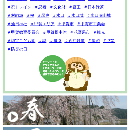
＃忍トレイン
＃忍者
＃文化財
＃斎王
＃日本緑茶
＃村雨城
＃桜
＃歴史
＃水口
＃水口城
＃水口岡山城
＃油日神社
＃甲賀エリア
＃甲賀市
＃甲賀市工業会
＃甲賀教育委員会
＃甲賀郡中惣
＃花野果市
＃観光
＃認定こども園
＃謎
＃農協
＃近江鉄道
＃遺跡
＃防災
＃防災の日