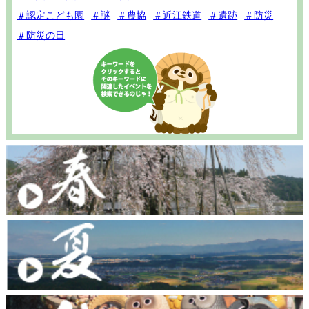
＃認定こども園
＃謎
＃農協
＃近江鉄道
＃遺跡
＃防災
＃防災の日