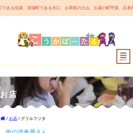
町である水口、お茶処の土山、お薬の町甲賀、忍者屋敷のある甲南など
MENU
お店
/
お店
/ グリルフジタ
街の洋食屋さん