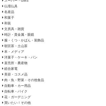
スーパー・GMS
仏壇仏具
名産品
和菓子
和装
文房具・雑貨
時計・貴金属・眼鏡
服・くつ・かばん・装飾品
朝宮茶・土山茶
本・メディア
洋菓子・ケーキ・パン
直売所・農産物
総合家電
美容・コスメ品
肉・魚・野菜・その他食品
自動車・カー用品
自転車・バイク
花・ガーデニング
買いたい！その他