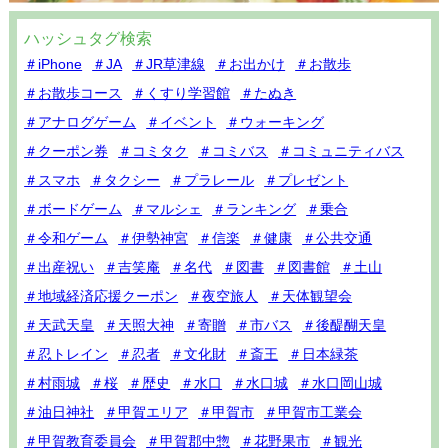
ハッシュタグ検索
＃iPhone
＃JA
＃JR草津線
＃お出かけ
＃お散歩
＃お散歩コース
＃くすり学習館
＃たぬき
＃アナログゲーム
＃イベント
＃ウォーキング
＃クーポン券
＃コミタク
＃コミバス
＃コミュニティバス
＃スマホ
＃タクシー
＃プラレール
＃プレゼント
＃ボードゲーム
＃マルシェ
＃ランキング
＃乗合
＃令和ゲーム
＃伊勢神宮
＃信楽
＃健康
＃公共交通
＃出産祝い
＃吉笑庵
＃名代
＃図書
＃図書館
＃土山
＃地域経済応援クーポン
＃夜空旅人
＃天体観望会
＃天武天皇
＃天照大神
＃寄贈
＃市バス
＃後醍醐天皇
＃忍トレイン
＃忍者
＃文化財
＃斎王
＃日本緑茶
＃村雨城
＃桜
＃歴史
＃水口
＃水口城
＃水口岡山城
＃油日神社
＃甲賀エリア
＃甲賀市
＃甲賀市工業会
＃甲賀教育委員会
＃甲賀郡中惣
＃花野果市
＃観光