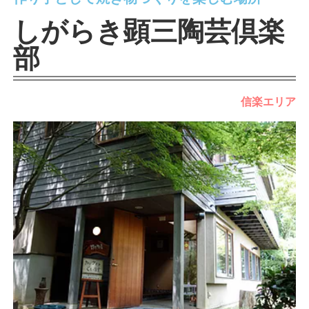
しがらき顕三陶芸倶楽
部
信楽エリア