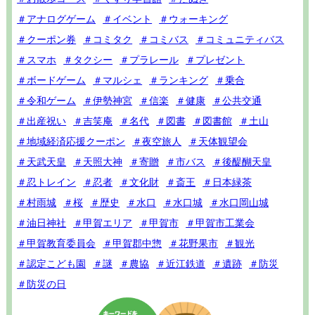
＃アナログゲーム
＃イベント
＃ウォーキング
＃クーポン券
＃コミタク
＃コミバス
＃コミュニティバス
＃スマホ
＃タクシー
＃プラレール
＃プレゼント
＃ボードゲーム
＃マルシェ
＃ランキング
＃乗合
＃令和ゲーム
＃伊勢神宮
＃信楽
＃健康
＃公共交通
＃出産祝い
＃吉笑庵
＃名代
＃図書
＃図書館
＃土山
＃地域経済応援クーポン
＃夜空旅人
＃天体観望会
＃天武天皇
＃天照大神
＃寄贈
＃市バス
＃後醍醐天皇
＃忍トレイン
＃忍者
＃文化財
＃斎王
＃日本緑茶
＃村雨城
＃桜
＃歴史
＃水口
＃水口城
＃水口岡山城
＃油日神社
＃甲賀エリア
＃甲賀市
＃甲賀市工業会
＃甲賀教育委員会
＃甲賀郡中惣
＃花野果市
＃観光
＃認定こども園
＃謎
＃農協
＃近江鉄道
＃遺跡
＃防災
＃防災の日