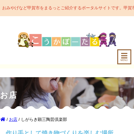
をまるっとご紹介するポータルサイトです。甲賀市の魅力をどんどん発
MENU
お店
/
お店
/ しがらき顕三陶芸倶楽部
作り手として焼き物づくりを楽しむ場所