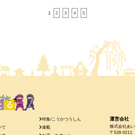
1
2
3
4
5
運営会社
特集/こうかつうしん
株式会社あい
いて
連載
〒528-0211