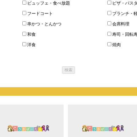
ビュッフェ・食べ放題
ピザ・パス
フードコート
ブランチ・
串かつ・とんかつ
会席料理
和食
寿司・回転
洋食
焼肉