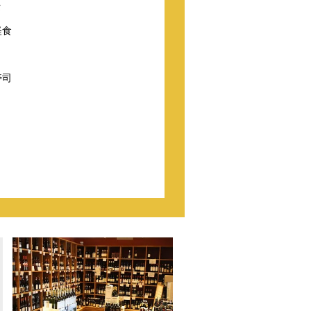
タ
軽食
寿司