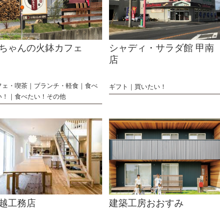
ちゃんの火鉢カフェ
シャディ・サラダ館 甲南
店
フェ・喫茶
ブランチ・軽食
食べ
ギフト
買いたい！
い！
食べたい！その他
越工務店
建築工房おおすみ