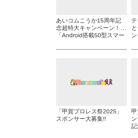
あいコムこうか15周年記
テ
念超特大キャンペーン！
と
「Android搭載50型スマー
ン
トテレビプレゼント」
「甲賀プロレス祭2025」
甲
スポンサー大募集!!
ン
記